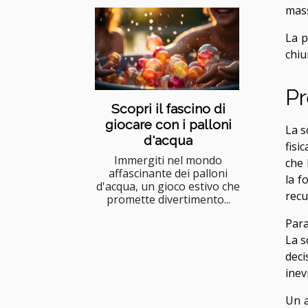
mass
La p
chiu
Pr
Scopri il fascino di
giocare con i palloni
La s
d'acqua
fisi
Immergiti nel mondo
che 
affascinante dei palloni
la f
d'acqua, un gioco estivo che
recu
promette divertimento...
Para
La s
deci
inev
Un a