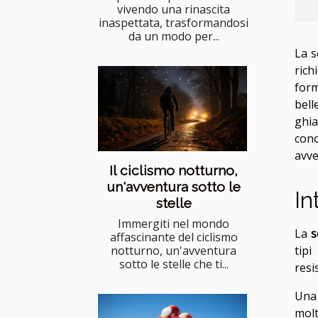
vivendo una rinascita
inaspettata, trasformandosi
da un modo per...
La s
rich
form
bell
ghia
cono
avve
Il ciclismo notturno,
un'avventura sotto le
In
stelle
Immergiti nel mondo
La
s
affascinante del ciclismo
tipi
notturno, un'avventura
sotto le stelle che ti...
resi
Una 
molt