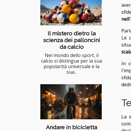
aver
sfi
nell
Parl
Il mistero dietro la
Le c
scienza dei palloncini
situ
da calcio
scal
Nel mondo dello sport, il
calcio si distingue per la sua
In c
popolarità universale e la
l'im
sua...
sfid
dedi
Te
La s
comp
Andare in bicicletta
disc