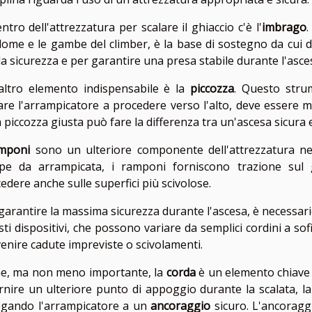
entro dell'attrezzatura per scalare il ghiaccio c'è l'
imbrago
.
dome e le gambe del climber, è la base di sostegno da cui di
la sicurezza e per garantire una presa stabile durante l'asce
altro elemento indispensabile è la
piccozza
. Questo strum
are l'arrampicatore a procedere verso l'alto, deve essere m
a piccozza giusta può fare la differenza tra un'ascesa sicura 
mponi
sono un ulteriore componente dell'attrezzatura neces
pe da arrampicata, i ramponi forniscono trazione sul g
edere anche sulle superfici più scivolose.
garantire la massima sicurezza durante l'ascesa, è necessa
ti dispositivi, che possono variare da semplici cordini a sofi
enire cadute impreviste o scivolamenti.
ne, ma non meno importante, la
corda
è un elemento chiave n
rnire un ulteriore punto di appoggio durante la scalata, l
egando l'arrampicatore a un
ancoraggio
sicuro. L'ancoragg