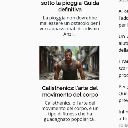
sotto la pioggia: Guida
definitiva
Al c
La pioggia non dovrebbe
l'ad
mai essere un ostacolo per i
per 
veri appassionati di ciclismo.
Anzi,...
Un 
aiut
dell
I
ra
scar
proc
Per 
Calisthenics: l'arte del
Ques
movimento del corpo
prev
Calisthenics, o l'arte del
movimento del corpo, è un
Infi
tipo di fitness che ha
a fo
guadagnato popolarità...
coll