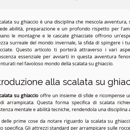
calata su ghiaccio è una disciplina che mescola avventura, s
iede abilità, preparazione e un profondo rispetto per l'amb
ano le montagne e le cascate ghiacciate offrono un'esper
ezza surreale del mondo invernale, la sfida di spingere i tu
cciate. Questo articolo ti porterà attraverso i vari aspe
scenza essenziale per avviarti in questa avventura fenom
nturati nel favoloso mondo della scalata su ghiaccio.
troduzione alla scalata su ghia
calata su ghiaccio
offre un insieme di sfide e ricompense un
 di arrampicata. Questa forma specifica di scalata richi
stenza mentale e abilità tecniche, rendendola una disciplina 
delle prime cose da notare riguardo la scalata su ghiacc
o specifica. Gli attrezzi standard per arrampicare sulle roc