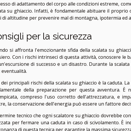
esso di adattamento del corpo alle condizioni estreme, come
ata su ghiaccio. Infatti, è fondamentale abituare il proprio
lli di altitudine per prevenire mal di montagna, ipotermia ed a
nsigli per la sicurezza
do si affronta l'emozionante sfida della scalata su ghiacc
iero. Con i rischi intrinseci di questa attività, conoscere le
un'escursione di successo e un disastro. Durante la scalata
 eventualità.
dei principali rischi della scalata su ghiaccio è la caduta. 
amentale della preparazione per questa avventura. È nec
mpicata, compreso l'uso corretto dell'attrezzatura, e imp
tre, la conservazione dell'energia può essere un fattore deci
ermine tecnico che ogni scalatore su ghiaccio dovrebbe cono
izzata per fermare una caduta in caso di scivolamento. È 
onanza di questa tecnica per garantire la massima sicurezza