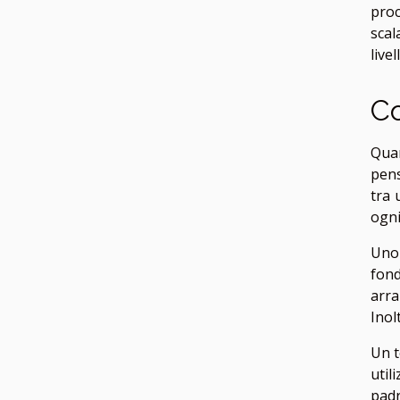
proc
scal
live
Co
Quan
pens
tra 
ogni
Uno 
fond
arra
Inol
Un t
util
padr