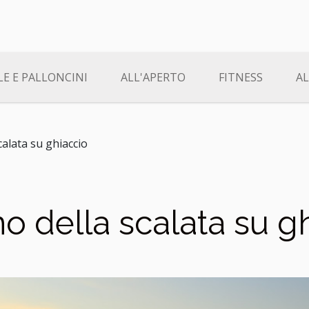
LE E PALLONCINI
ALL'APERTO
FITNESS
A
scalata su ghiaccio
ino della scalata su g