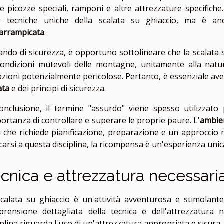
e picozze speciali, ramponi e altre attrezzature specifich
de tecniche uniche della scalata su ghiaccio, ma è 
'arrampicata
.
ando di sicurezza, è opportuno sottolineare che la scalata s
ondizioni mutevoli delle montagne, unitamente alla natur
azioni potenzialmente pericolose. Pertanto, è essenziale a
ata
e dei principi di sicurezza.
onclusione, il termine "assurdo" viene spesso utilizzato 
portanza di controllare e superare le proprie paure. L'
ambie
a che richiede pianificazione, preparazione e un approccio
carsi a questa disciplina, la ricompensa è un'esperienza unic
cnica e attrezzatura necessari
calata su ghiaccio è un'attività avventurosa e stimolan
rensione dettagliata della tecnica e dell'attrezzatura 
iplina riguarda l'uso di un'attrezzatura appropriata e sicura.