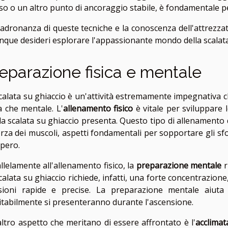
o o un altro punto di ancoraggio stabile, è fondamentale per
adronanza di queste tecniche e la conoscenza dell'attrezz
nque desideri esplorare l'appassionante mondo della scalata
eparazione fisica e mentale
calata su ghiaccio è un'attività estremamente impegnativa ch
ca che mentale. L'
allenamento fisico
è vitale per sviluppare l
la scalata su ghiaccio presenta. Questo tipo di allenamento
orza dei muscoli, aspetti fondamentali per sopportare gli sfo
pero.
llelamente all'allenamento fisico, la
preparazione mentale
r
calata su ghiaccio richiede, infatti, una forte concentrazione,
sioni rapide e precise. La preparazione mentale aiuta a
itabilmente si presenteranno durante l'ascensione.
ltro aspetto che meritano di essere affrontato è l'
acclimat