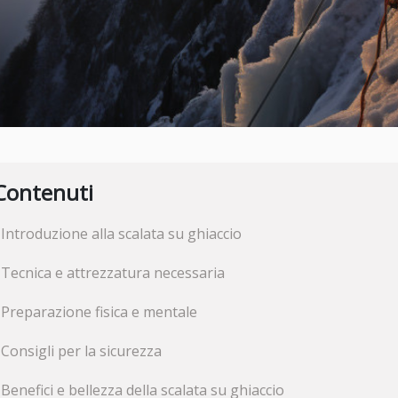
Contenuti
Introduzione alla scalata su ghiaccio
Tecnica e attrezzatura necessaria
Preparazione fisica e mentale
Consigli per la sicurezza
Benefici e bellezza della scalata su ghiaccio