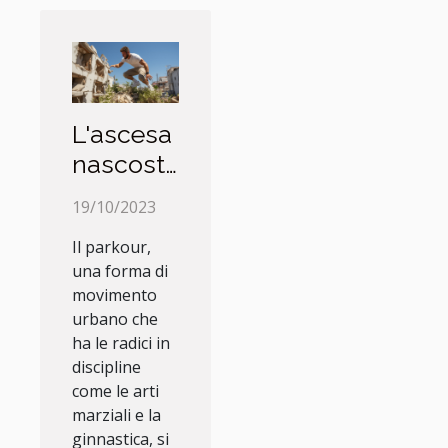
L'ascesa
nascosta
del
19/10/2023
Parkour
Il parkour,
urbano
una forma di
movimento
urbano che
ha le radici in
discipline
come le arti
marziali e la
ginnastica, si